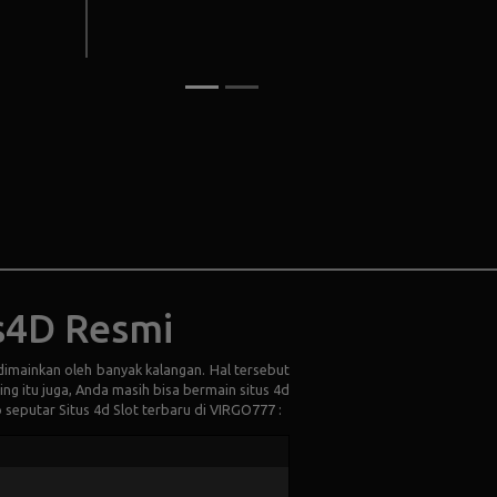
us4D Resmi
imainkan oleh banyak kalangan. Hal tersebut
ing itu juga, Anda masih bisa bermain situs 4d
 seputar Situs 4d Slot terbaru di VIRGO777 :