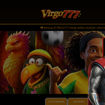
Selamat datang di VIRGO777 Harap selalu pastikan rekening kami
TOTO WUHAN
HK SIANG
HONGKO