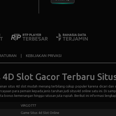
RATURAN
|
KEBIJAKAN PRIVASI
 4D Slot Gacor Terbaru Sit
inan situs
4d slot
mudah menang terbilang cukup populer karena dicari dan d
cayaan para pemain kepada jenis taruhan judi situs4d online satu ini. Di samp
ta bonus kemenangan hingga ratusan juta rupiah. Berikut ini informasi lengkap
VIRGO777
Game Situs 4d Slot Online