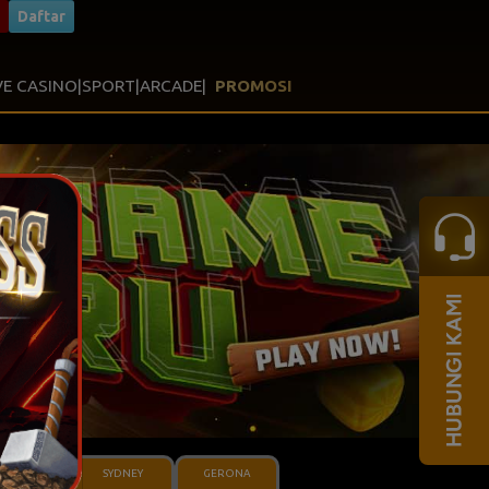
Daftar
VE CASINO
|
SPORT
|
ARCADE
|
PROMOSI
LOVAKIA
SYDNEY
GERONA