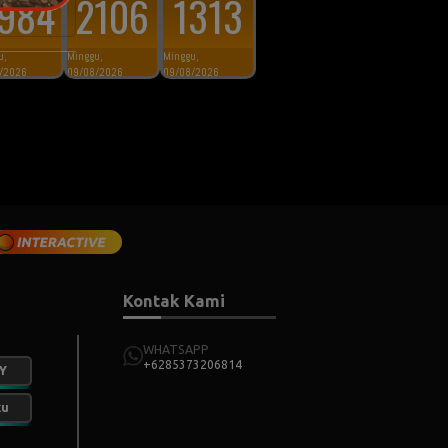
984
2106
1313
u,
Minggu,
Minggu,
/2026
09/08/2026
09/08/2026
Kontak Kami
WHATSAPP
+6285373206814
Y
ku