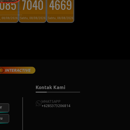
085
7040
4669
, 08/08/2026
Sabtu, 08/08/2026
Sabtu, 08/08/2026
Kontak Kami
WHATSAPP
+6285373206814
Y
ku