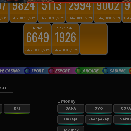
97
9824
5113
2994
9002
9
8/2026
Sabtu, 08/08/2026
Sabtu, 08/08/2026
Sabtu, 08/08/2026
Sabtu, 08/08/2026
Sabtu
KENYA
SINGAPORE
6649
1926
Sabtu, 08/08/2026
Sabtu, 08/08/2026
ah Ini
E Money
BRI
DANA
OVO
GOPA
LinkAja
ShoopePay
Saku
DokuPay