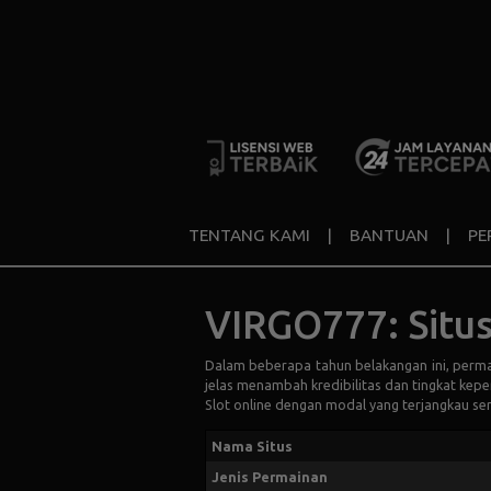
TENTANG KAMI
|
BANTUAN
|
PE
VIRGO777: Situs
Dalam beberapa tahun belakangan ini, perma
jelas menambah kredibilitas dan tingkat keper
Slot online dengan modal yang terjangkau ser
Nama Situs
Jenis Permainan