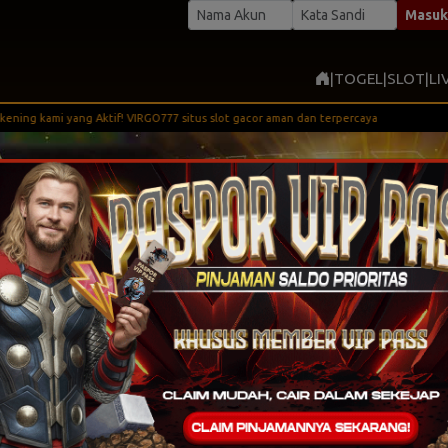
Masuk
|
TOGEL
|
SLOT
|
LI
 kami yang Aktif! VIRGO777 situs slot gacor aman dan terpercaya
NIA
SYDNEY
HK SIANG
HAHN
TOTO WUHAN
M