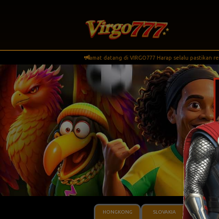
Selamat datang di VIRGO777 Harap selalu pastikan rekening
HONGKONG
SLOVAKIA
MACEDO