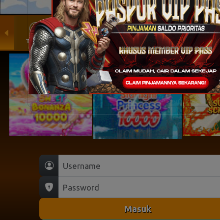
TOGEL
SLOT
LIVE CASINO
SPORT
E-SP
Masuk