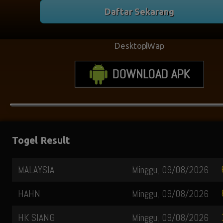
Daftar Sekarang
Desktop
Wap
Togel Result
MALAYSIA
Minggu, 09/08/2026
HAHN
Minggu, 09/08/2026
HK SIANG
Minggu, 09/08/2026